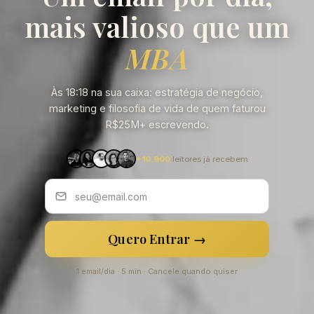
mais valioso que um
MBA
Às 18:18 na sua caixa: estratégia de negócio,
marketing e filosofia de vida de quem faturou
R$25M+ escrevendo.
+10.900
leitores já recebem
Quero Entrar →
1 email/dia · 5 min · Cancele quando quiser